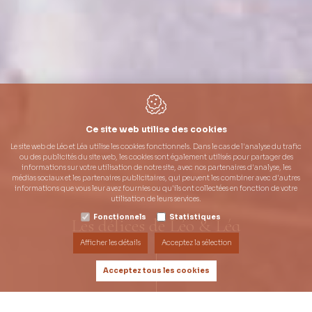
Ce site web utilise des cookies
Le site web de Léo et Léa utilise les cookies fonctionnels. Dans le cas de l'analyse du trafic
ou des publicités du site web, les cookies sont également utilisés pour partager des
informations sur votre utilisation de notre site, avec nos partenaires d'analyse, les
médias sociaux et les partenaires publicitaires, qui peuvent les combiner avec d'autres
informations que vous leur avez fournies ou qu'ils ont collectées en fonction de votre
utilisation de leurs services.
Fonctionnels
Statistiques
Les délices de Léo & Léa
Les délices de Léo & Léa
Les délices de Léo & Léa
Afficher les détails
Acceptez la sélection
Acceptez tous les cookies