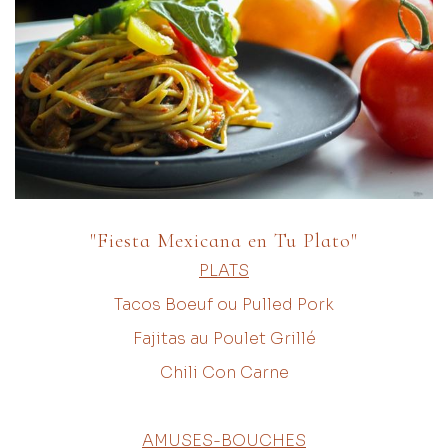
"Fiesta Mexicana en Tu Plato"
PLATS
Tacos Boeuf ou Pulled Pork
Fajitas au Poulet Grillé
Chili Con Carne
AMUSES-BOUCHES