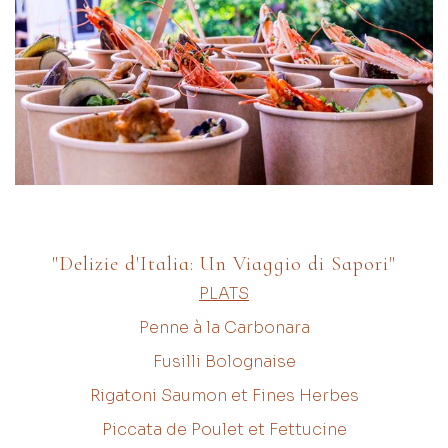
"Delizie d'Italia: Un Viaggio di Sapori"
PLATS
Penne à la Carbonara
Fusilli Bolognaise
Rigatoni Saumon et Fines Herbes
Piccata de Poulet et Fettucine