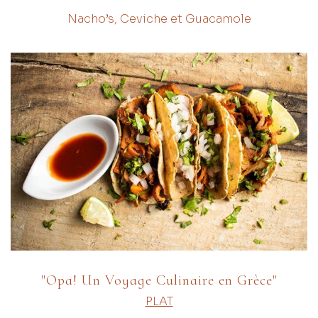
Nacho’s, Ceviche et Guacamole
"Opa! Un Voyage Culinaire en Grèce"
PLAT