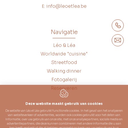
info@leoetlea.be
E:
Navigatie
Léo & Léa
Worldwide "cuisine"
Streetfood
Walking dinner
Fotogalerij
Reserveren
Deze website maakt gebruik van cookies
De website van Léo et Léa gebruikt functionele cookies. In het geval van het analyseren
van websiteverkeer of advertenties, worden ook cookies gebruikt voor het delen van
informatie, over uw gebruik van onze site, met onze analysepartners, sociale media en
advertentiepartners, die deze kunnen combineren met andere informatie die u aan
hen heeft verstrekt of die zij hebben verzameld op basis van uw gebruik van hun